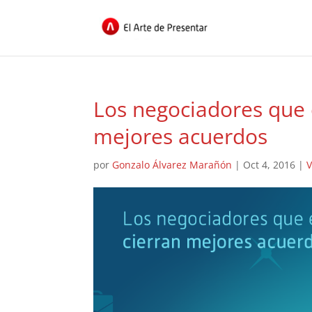
Los negociadores que 
mejores acuerdos
por
Gonzalo Álvarez Marañón
|
Oct 4, 2016
|
V