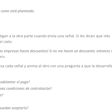
 como está planteado.
.
tigan a la otra parte cuando envía una señal. Si les dicen que «No
l cielo:
as empresas hacen descuentos! Si no me hacen un descuento, entonces
r!».
sa cada señal y anima al otro con una pregunta a que la desarroll
 adelantar el pago?
evas condiciones de contratación?
io?
puedan aceptarlo?