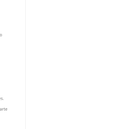
 o
es.
arte