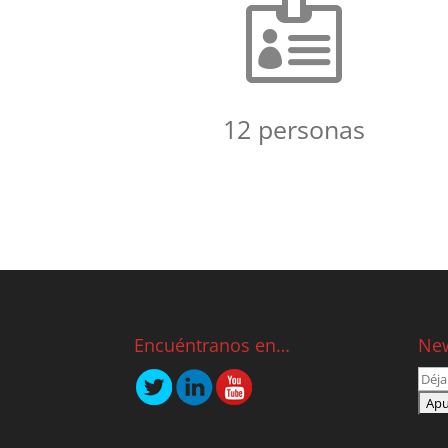

12 personas
Encuéntranos en…
New