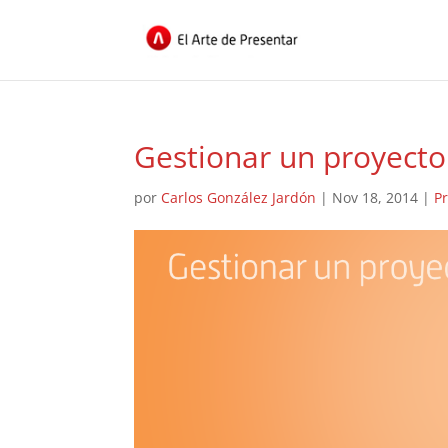
Gestionar un proyec
por
Carlos González Jardón
|
Nov 18, 2014
|
P