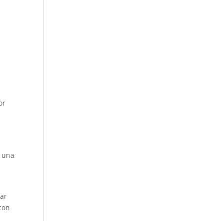
or
s una
rar
 con