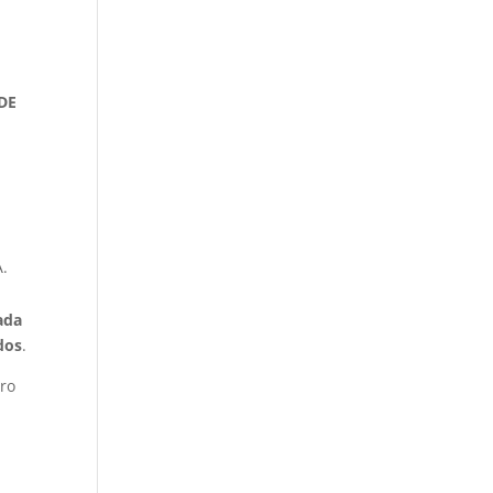
DE
A.
ada
dos
.
tro