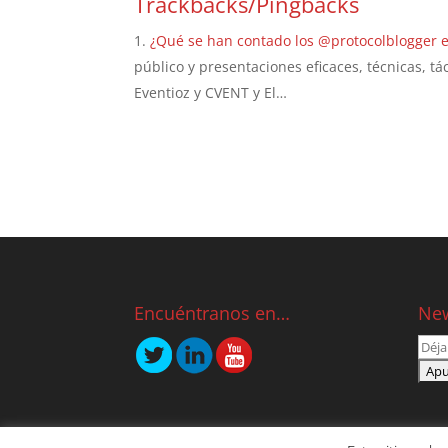
Trackbacks/Pingbacks
¿Qué se han contado los @protocolblogge
público y presentaciones eficaces, técnicas, t
Eventioz y CVENT y El…
Encuéntranos en…
New