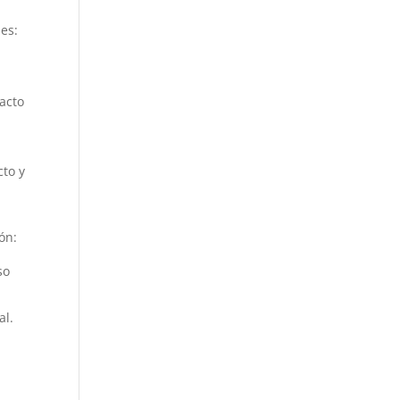
les:
acto
cto y
ón:
so
al.