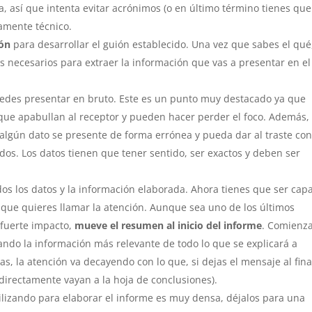
ra, así que intenta evitar acrónimos (o en último término tienes que
vamente técnico.
ión
para desarrollar el guión establecido. Una vez que sabes el qué,
s necesarios para extraer la información que vas a presentar en el
puedes presentar en bruto. Este es un punto muy destacado ya que
ue apabullan al receptor y pueden hacer perder el foco. Además,
algún dato se presente de forma errónea y pueda dar al traste co
dos. Los datos tienen que tener sentido, ser exactos y deben ser
odos los datos y la información elaborada. Ahora tienes que ser cap
s que quieres llamar la atención. Aunque sea uno de los últimos
 fuerte impacto,
mueve el resumen al inicio del informe
. Comienza
ndo la información más relevante de todo lo que se explicará a
, la atención va decayendo con lo que, si dejas el mensaje al final
directamente vayan a la hoja de conclusiones).
tilizando para elaborar el informe es muy densa, déjalos para una