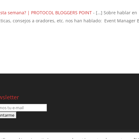
r esta semana? | PROTOCOL BLOGGERS POINT
- […] Sobre hablar en
ácticas, consejos a oradores, etc. nos han hablado: Event Manager B
sletter