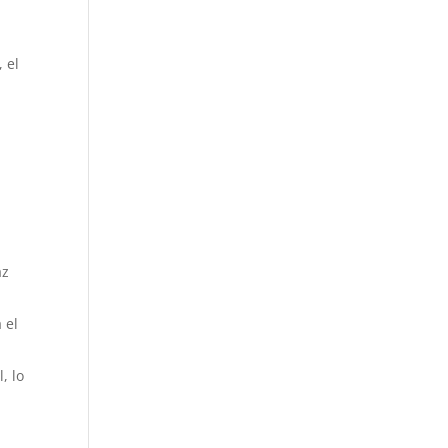
 el
n
az
 el
, lo