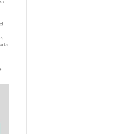
ra
el
e,
orta
e