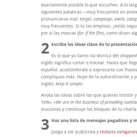
exactamente posible lo que escuches. A lo lar
siguientes palabras —muy frecuentes en pres
pronunciarse mal:
target, campaign, event, categ
muy frecuentes. Si tú las empleas, ¿estás se
por si las moscas (
for if the flies
, como dicen al
2
Escribe las ideas clave de tu presentaci
Es lo que yo llamo «la técnica del
chopped
inglés significa cortar o trocear. Hasta que ll
español, acostúmbrate a expresarte con frases 
compliques más. Huye de la subordinación y p
inglés:
keep it simple.
Anota las ideas sobre las que quieres insistir 
10%», «We are in the business of providing outstan
oraciones y construye los bloques de tu charla 
3
Haz una lista de mensajes pegadizos y
Juega a ser publicista y
redacta eslóganes