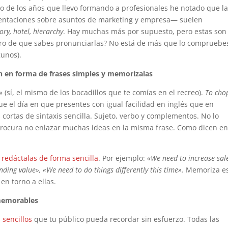
go de los años que llevo formando a profesionales he notado que l
entaciones sobre asuntos de marketing y empresa— suelen
ory, hotel, hierarchy
. Hay muchas más por supuesto, pero estas son
guro de que sabes pronunciarlas? No está de más que lo compruebe
gunos).
ón en forma de frases simples y memorízalas
» (sí, el mismo de los bocadillos que te comías en el recreo).
To cho
egue el día en que presentes con igual facilidad en inglés que en
cortas de sintaxis sencilla. Sujeto, verbo y complementos. No lo
rocura no enlazar muchas ideas en la misma frase. Como dicen e
y
redáctalas de forma sencilla
. Por ejemplo:
«We need to increase sal
ding value», «We need to do things differently this time».
Memoriza e
en torno a ellas.
 memorables
 sencillos
que tu público pueda recordar sin esfuerzo. Todas las