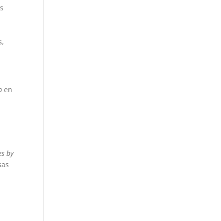
as
s,
p
en
n
es by
sas