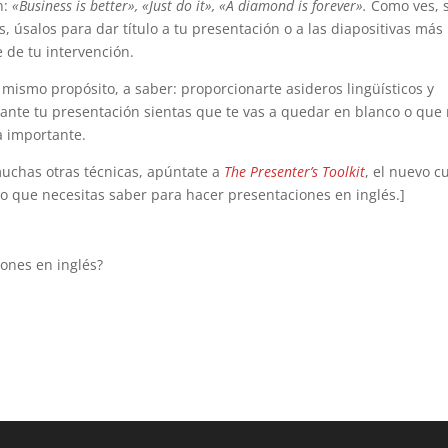
n:
«Business is better», «Just do it», «A diamond is forever».
Como ves, 
s, úsalos para dar título a tu presentación o a las diapositivas más
 de tu intervención.
ismo propósito, a saber: proporcionarte asideros lingüísticos y
ante tu presentación sientas que te vas a quedar en blanco o que
a importante.
muchas otras técnicas, apúntate a
The Presenter’s Toolkit
, el nuevo c
o que necesitas saber para hacer presentaciones en inglés.]
ones en inglés?