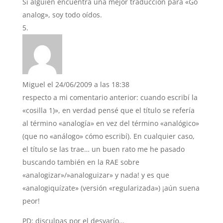
Si alguien encuentra una mejor traducción para «Go
analog», soy todo oídos.
Miguel
el 24/06/2009 a las 18:38
respecto a mi comentario anterior: cuando escribí la
«cosilla 1)», en verdad pensé que el título se refería
al término «analogía» en vez del término «analógico»
(que no «análogo» cómo escribí). En cualquier caso,
el título se las trae… un buen rato me he pasado
buscando también en la RAE sobre
«analogizar»/»analoguizar» y nada! y es que
«analogiquízate» (versión «regularizada») ¡aún suena
peor!
PD: disculpas por el desvarío…