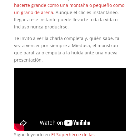
hacerte grande como una montaña o pequeño como
un grano de arena
. Aunque el clic es instantáneo,
llegar a ese instante puede llevarte toda la vida o
incluso nunca producirse.
Te invito a ver la charla completa y, quién sabe, tal
vez a vencer por siempre a Miedusa, el monstruo
que paraliza o empuja a la huida ante una nueva
presentación.
Sigue leyendo en
El Superhéroe de las