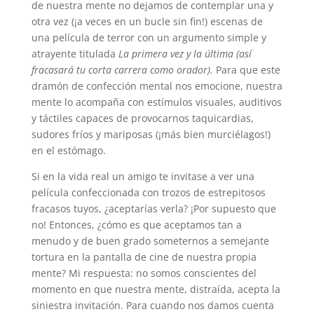
de nuestra mente no dejamos de contemplar una y
otra vez (¡a veces en un bucle sin fin!) escenas de
una película de terror con un argumento simple y
atrayente titulada
La primera vez y la última (así
fracasará tu corta carrera como orador).
Para que este
dramón de confección mental nos emocione, nuestra
mente lo acompaña con estímulos visuales, auditivos
y táctiles capaces de provocarnos taquicardias,
sudores fríos y mariposas (¡más bien murciélagos!)
en el estómago.
Si en la vida real un amigo te invitase a ver una
película confeccionada con trozos de estrepitosos
fracasos tuyos, ¿aceptarías verla? ¡Por supuesto que
no! Entonces, ¿cómo es que aceptamos tan a
menudo y de buen grado someternos a semejante
tortura en la pantalla de cine de nuestra propia
mente? Mi respuesta: no somos conscientes del
momento en que nuestra mente, distraída, acepta la
siniestra invitación. Para cuando nos damos cuenta