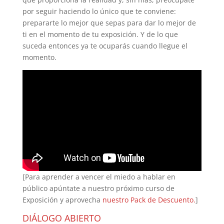
por seguir haciendo lo único que te conviene:
prepararte lo mejor que sepas para dar lo mejor de
ti en el momento de tu exposición. Y de lo que
suceda entonces ya te ocuparás cuando llegue el
momento.
[Para aprender a vencer el miedo a hablar en
público apúntate a nuestro próximo curso de
Exposición y aprovecha
nuestro Pack de Descuento.
]
DIÁLOGO ABIERTO