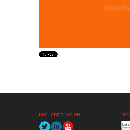
Encuéntranos en…
New