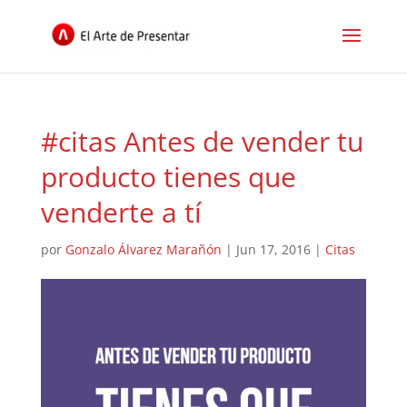
#citas Antes de vender tu
producto tienes que
venderte a tí
por
Gonzalo Álvarez Marañón
|
Jun 17, 2016
|
Citas