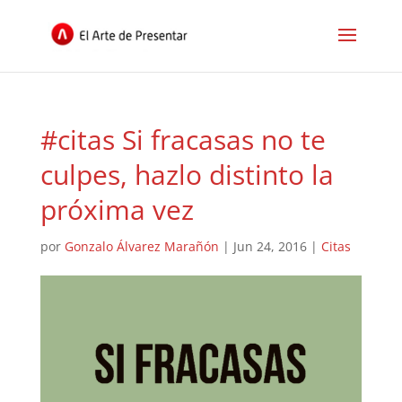
#citas Si fracasas no te
culpes, hazlo distinto la
próxima vez
por
Gonzalo Álvarez Marañón
|
Jun 24, 2016
|
Citas