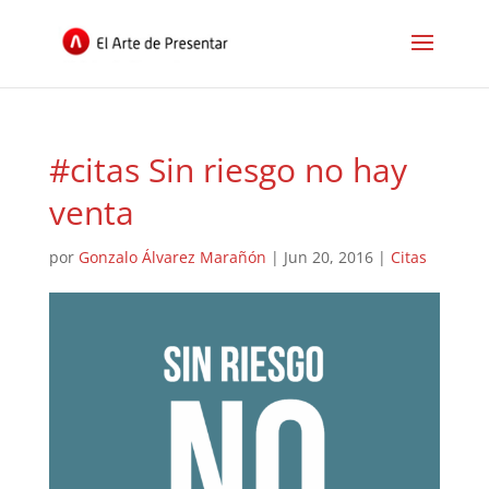
#citas Sin riesgo no hay
venta
por
Gonzalo Álvarez Marañón
|
Jun 20, 2016
|
Citas