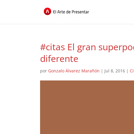
#citas El gran superp
diferente
por
Gonzalo Álvarez Marañón
|
Jul 8, 2016
|
Ci