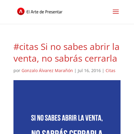
#citas Si no sabes abrir la
venta, no sabrás cerrarla
por
Gonzalo Álvarez Marañón
|
Jul 16, 2016
|
Citas