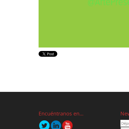
Encuéntranos en…
New