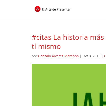
#citas La historia más
tí mismo
por
Gonzalo Álvarez Marañón
|
Oct 3, 2016
|
C