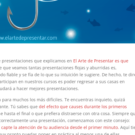
de presentaciones que explicamos en
El Arte de Presentar es que
 que veamos tantas presentaciones flojas y aburridas es,
fiable y se fía de lo que su intuición le sugiere. De hecho, te dir
rticipan en nuestros cursos es poder regresar a sus casas en
yudará a hacer mejores presentaciones.
para muchos los más difíciles. Te encuentras inquieto, quizá
ctante. Tú sabes que
del efecto que causes durante los primeros
hasta el final o que prefiera distraerse con otra cosa. Siempre q
correctamente una presentación, comenzamos con este consejo:
capte la atención de tu audiencia desde el primer minuto.
Aquí ti
muy pronto puedas poner en práctica al menos una de ellas.