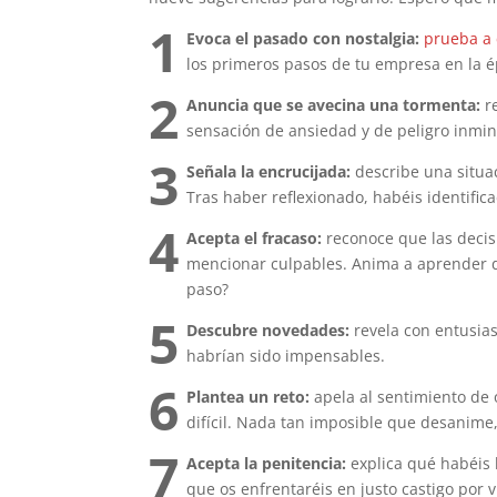
1
Evoca el pasado con nostalgia:
prueba a 
los primeros pasos de tu empresa en la 
2
Anuncia que se avecina una tormenta:
re
sensación de ansiedad y de peligro inmin
3
Señala la encrucijada:
describe una situa
Tras haber reflexionado, habéis identific
4
Acepta el fracaso:
reconoce que las deci
mencionar culpables. Anima a aprender de 
paso?
5
Descubre novedades:
revela con entusia
habrían sido impensables.
6
Plantea un reto:
apela al sentimiento de 
difícil. Nada tan imposible que desanime,
7
Acepta la penitencia:
explica qué habéis 
que os enfrentaréis en justo castigo por