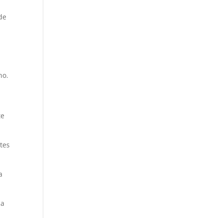
de
no.
te
tes
a
la