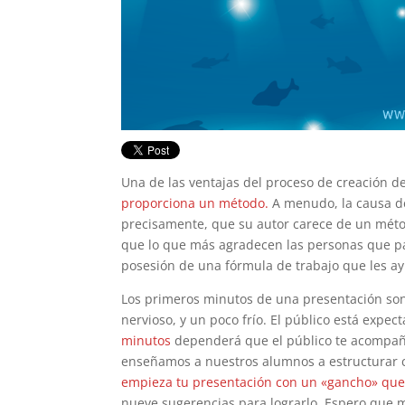
Una de las ventajas del proceso de creación 
proporciona un método.
A menudo, la causa de
precisamente, que su autor carece de un método 
que lo que más agradecen las personas que pa
posesión de una fórmula de trabajo que les a
Los primeros minutos de una presentación son 
nervioso, y un poco frío. El público está expe
minutos
dependerá que el público te acompañe 
enseñamos a nuestros alumnos a estructurar 
empieza tu presentación con un «gancho» que 
nueve sugerencias para lograrlo. Espero que 