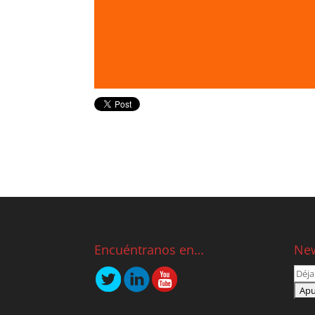
Encuéntranos en…
New