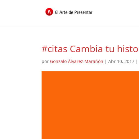
#citas Cambia tu hist
por
Gonzalo Álvarez Marañón
|
Abr 10, 2017