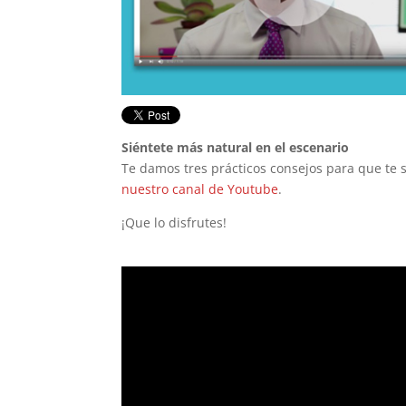
Siéntete más natural en el escenario
Te damos tres prácticos consejos para que te 
nuestro canal de Youtube
.
¡Que lo disfrutes!