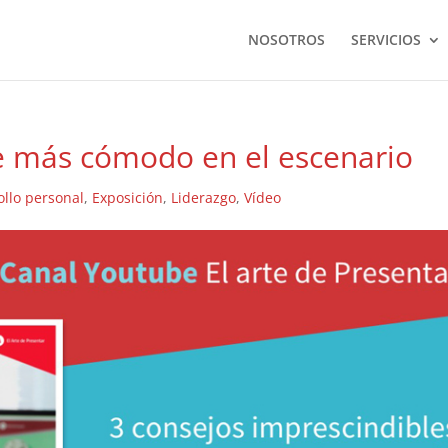
NOSOTROS
SERVICIOS
e más cómodo en el escenario
ollo personal
,
Exposición
,
Liderazgo
,
Vídeo