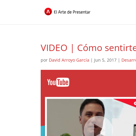
VIDEO | Cómo sentirt
por
David Arroyo García
|
Jun 5, 2017
|
Desarr