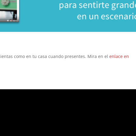
sientas como en tu casa cuando presentes. Mira en el
enlace en