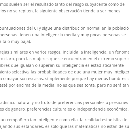
emos suelen ser el resultado tanto del rasgo subyacente como de
rios no se repiten, la siguiente observación tiende a ser menos
puntuaciones del CI y sigue una distribución normal en la poblaci
as personas tienen una inteligencia media y muy pocas personas se
lta o muy baja).
ejas similares en varios rasgos, incluida la inteligencia, un fenó
o claro, para las mujeres que se encuentran en el extremo superi
mbres que igualan o superan su inteligencia es estadísticamente
iento selectivo, las probabilidades de que una mujer muy intelige
cia o mayor son escasas, simplemente porque hay menos hombres 
 esté por encima de la media, no es que sea tonta, pero no será ta
dístico natural y no fruto de preferencias personales o presiones
les de género, preferencias culturales o independencia económica.
n compañero tan inteligente como ella, la realidad estadística lo
ajando sus estándares, es solo que las matemáticas no están de s