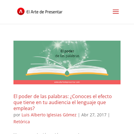
El poder de las palabras: ¿Conoces el efecto
que tiene en tu audiencia el lenguaje que
empleas?
por
Luis Alberto Iglesias Gómez
|
Abr 27, 2017
|
Retórica