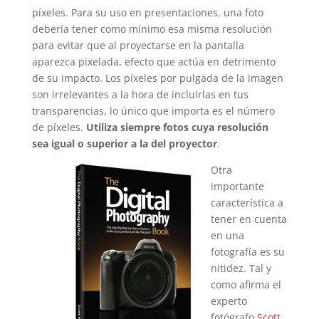
píxeles. Para su uso en presentaciones, una foto
debería tener como mínimo esa misma resolución
para evitar que al proyectarse en la pantalla
aparezca pixelada, efecto que actúa en detrimento
de su impacto. Los píxeles por pulgada de la imagen
son irrelevantes a la hora de incluirlas en tus
transparencias, lo único que importa es el número
de píxeles.
Utiliza siempre fotos cuya resolución
sea igual o superior a la del proyector
.
Otra
importante
característica a
tener en cuenta
en una
fotografía es su
nitidez. Tal y
como afirma el
experto
fotógrafo
Scott