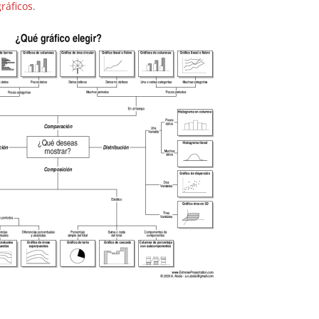
gráficos
.