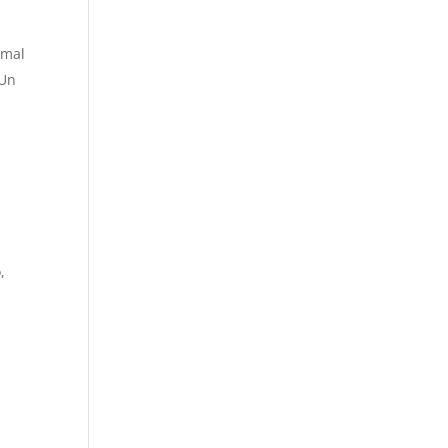
 mal
 Un
,