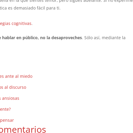
uella en la que sientes temor, pero sigues adelante. Si no experim
ica es demasiado fácil para ti.
tegias cognitivas
.
 hablar en público, no la desaproveches
. Sólo así, mediante la
nes ante al miedo
os al discurso
as ansiosas
mente?
 pensar
omentarios