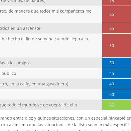
 de vecinos, de padres)
75
curso, de manera que todos mis compañeros me
65
cidos en un ascensor
65
 he hecho el fin de semana cuando llego a la
60
ulas a los amigos
50
 público
45
ro, en la calle, en una gasolinera)
40
30
y que todo el mundo se dé cuenta de ello
25
erando entre diez y quince situaciones, con un especial hincapié e
cura asimismo que las situaciones de la lista sean lo más específic