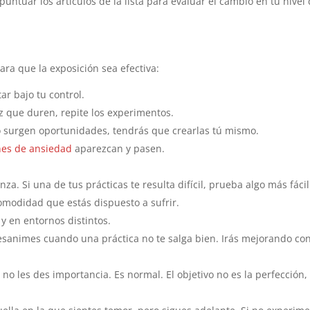
puntuar los artículos de la lista para evaluar el cambio en tu nivel
ra que la exposición sea efectiva:
ar bajo tu control.
z que duren, repite los experimentos.
o surgen oportunidades, tendrás que crearlas tú mismo.
nes de ansiedad
aparezcan y pasen.
a. Si una de tus prácticas te resulta difícil, prueba algo más fácil
comodidad que estás dispuesto a sufrir.
 y en entornos distintos.
esanimes cuando una práctica no te salga bien. Irás mejorando con
 no les des importancia. Es normal. El objetivo no es la perfección,