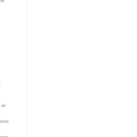
 de
.
 el
 sino