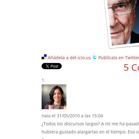
Añádela a del.icio.us
Publícala en Twitte
5 C
naia
el 31/05/2010 a las 15:04
¿Todos los discursos largos? A mí me ha pasa
hubiera gustado alargarlas en el tiempo. Eso 