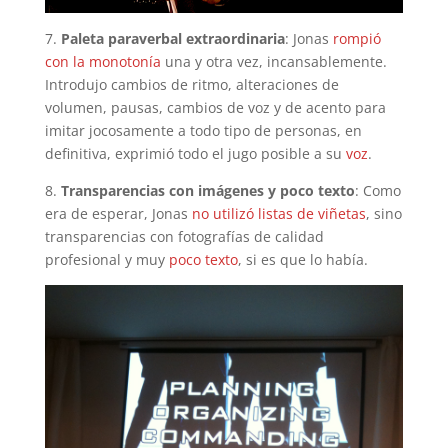
7.
Paleta paraverbal extraordinaria
: Jonas
rompió
con la monotonía
una y otra vez, incansablemente.
Introdujo cambios de ritmo, alteraciones de
volumen, pausas, cambios de voz y de acento para
imitar jocosamente a todo tipo de personas, en
definitiva, exprimió todo el jugo posible a su
voz
.
8.
Transparencias con imágenes y poco texto
: Como
era de esperar, Jonas
no utilizó listas de viñetas
, sino
transparencias con fotografías de calidad
profesional y muy
poco texto
, si es que lo había.