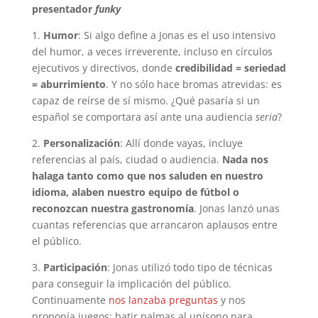
presentador
funky
1.
Humor
: Si algo define a Jonas es el uso intensivo
del humor, a veces irreverente, incluso en círculos
ejecutivos y directivos, donde
credibilidad = seriedad
= aburrimiento
. Y no sólo hace bromas atrevidas: es
capaz de reírse de sí mismo. ¿Qué pasaría si un
español se comportara así ante una audiencia
seria
?
2.
Personalización
: Allí donde vayas, incluye
referencias al país, ciudad o audiencia.
Nada nos
halaga tanto como que nos saluden en nuestro
idioma, alaben nuestro equipo de fútbol o
reconozcan nuestra gastronomía
. Jonas lanzó unas
cuantas referencias que arrancaron aplausos entre
el público.
3.
Participación
: Jonas utilizó todo tipo de técnicas
para conseguir la implicación del público.
Continuamente
nos lanzaba preguntas
y nos
proponía juegos: batir palmas al unísono para