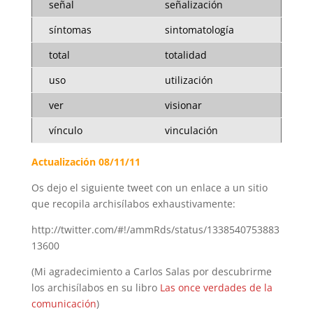
señal
señalización
síntomas
sintomatología
total
totalidad
uso
utilización
ver
visionar
vínculo
vinculación
Actualización 08/11/11
Os dejo el siguiente tweet con un enlace a un sitio
que recopila archisílabos exhaustivamente:
http://twitter.com/#!/ammRds/status/1338540753883
13600
(Mi agradecimiento a Carlos Salas por descubrirme
los archisílabos en su libro
Las once verdades de la
comunicación
)