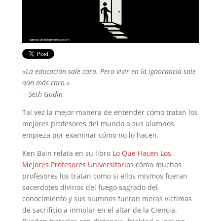
«La educación sale cara. Pero vivir en la ignorancia sale
aún más caro.»
—Seth Godin
Tal vez la mejor manera de entender cómo tratan los
mejores profesores del mundo a sus alumnos
empieza por examinar cómo no lo hacen.
Ken Bain relata en su libro
Lo Que Hacen Los
Mejores Profesores Universitarios
cómo muchos
profesores los tratan como si ellos mismos fueran
sacerdotes divinos del fuego sagrado del
conocimiento y sus alumnos fueran meras víctimas
de sacrificio a inmolar en el altar de la Ciencia.