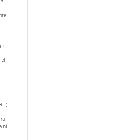
no
nte
upo
 el
z
tc.)
era
a ni