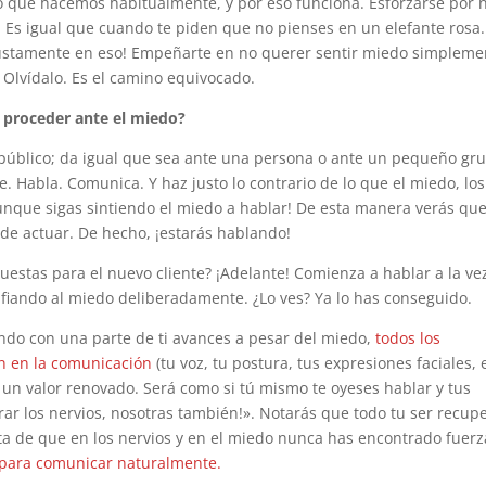
e lo que hacemos habitualmente, y por eso funciona. Esforzarse por 
. Es igual que cuando te piden que no pienses en un elefante rosa.
 justamente en eso! Empeñarte en no querer sentir miedo simpleme
 Olvídalo. Es el camino equivocado.
 proceder ante el miedo?
público; da igual que sea ante una persona o ante un pequeño gr
 Habla. Comunica. Y haz justo lo contrario de lo que el miedo, los
aunque sigas sintiendo el miedo a hablar! De esta manera verás que
de actuar. De hecho, ¡estarás hablando!
estas para el nuevo cliente? ¡Adelante! Comienza a hablar a la ve
afiando al miedo deliberadamente. ¿Lo ves? Ya lo has conseguido.
ndo con una parte de ti avances a pesar del miedo,
todos los
en en la comunicación
(tu voz, tu postura, tus expresiones faciales, e
 un valor renovado. Será como si tú mismo te oyeses hablar y tus
ar los nervios, nosotras también!». Notarás que todo tu ser recup
ta de que en los nervios y en el miedo nunca has encontrado fuerz
o para comunicar naturalmente.