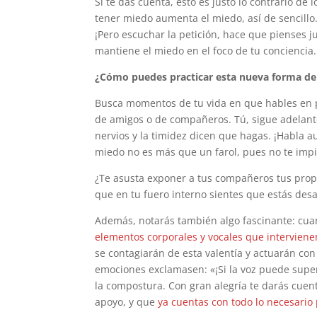
Si te das cuenta, esto es justo lo contrario d
tener miedo aumenta el miedo, así de sencillo
¡Pero escuchar la petición, hace que pienses
mantiene el miedo en el foco de tu conciencia.
¿Cómo puedes practicar esta nueva forma de
Busca momentos de tu vida en que hables en 
de amigos o de compañeros. Tú, sigue adelante.
nervios y la timidez dicen que hagas. ¡Habla 
miedo no es más que un farol, pues no te impi
¿Te asusta exponer a tus compañeros tus propu
que en tu fuero interno sientes que estás des
Además, notarás también algo fascinante: cua
elementos corporales y vocales que intervien
se contagiarán de esta valentía y actuarán con
emociones exclamasen: «¡Si la voz puede super
la compostura. Con gran alegría te darás cuen
apoyo, y que
ya cuentas con todo lo necesari