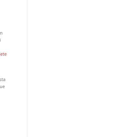
ón
i
íete
sta
que