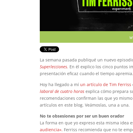
La semana pasada publiqué un nuevo episodio
Superlecciones.
En él explico los cinco puntos 
presentación eficaz cuando el tiempo apremia
Hoy ha llegado a mí
un artículo de Tim Ferriss
laboral de cuatro horas
explica cómo prepara s
recomendaciones confirman las que yo mismo
artículos en este blog. Veámoslas, una a una.
No te obsesiones por ser un buen orador
La forma en que yo expreso esta misma idea 
audiencia».
Ferriss recomienda que no te emp