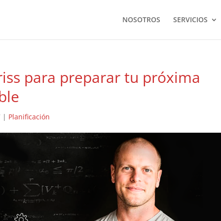
NOSOTROS
SERVICIOS
riss para preparar tu próxima
ble
7
|
Planificación