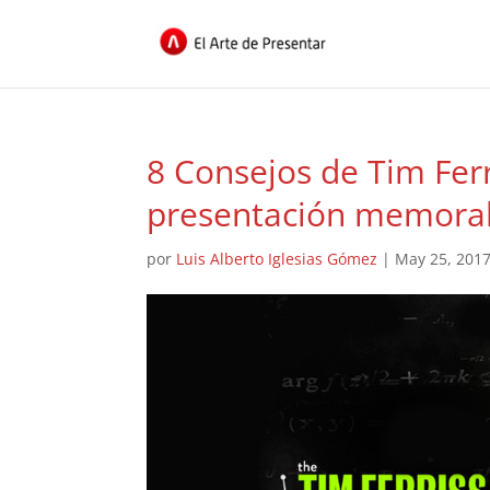
8 Consejos de Tim Fer
presentación memora
por
Luis Alberto Iglesias Gómez
|
May 25, 201