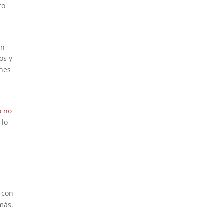
to
en
os y
ones
o no
 lo
o con
más.