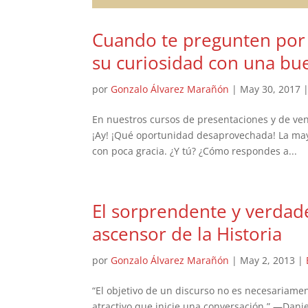
Cuando te pregunten por t
su curiosidad con una bu
por
Gonzalo Álvarez Marañón
|
May 30, 2017
​En nuestros cursos de presentaciones y de ven
¡Ay! ¡Qué oportunidad desaprovechada! La may
con poca gracia. ¿Y tú? ¿Cómo respondes a...
El sorprendente y verdad
ascensor de la Historia
por
Gonzalo Álvarez Marañón
|
May 2, 2013
|
“El objetivo de un discurso no es necesariame
atractivo que inicie una conversación.” —Dani