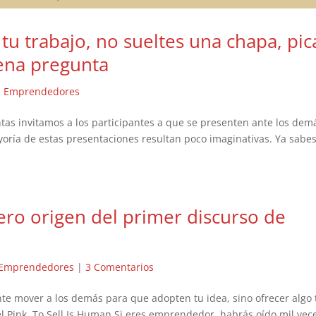
u trabajo, no sueltes una chapa, pic
ena pregunta
|
Emprendedores
tas invitamos a los participantes a que se presenten ante los dem
oría de estas presentaciones resultan poco imaginativas. Ya sabes
ero origen del primer discurso de
Emprendedores
|
3 Comentarios
nte mover a los demás para que adopten tu idea, sino ofrecer algo 
el Pink, To Sell Is Human Si eres emprendedor, habrás oído mil vec