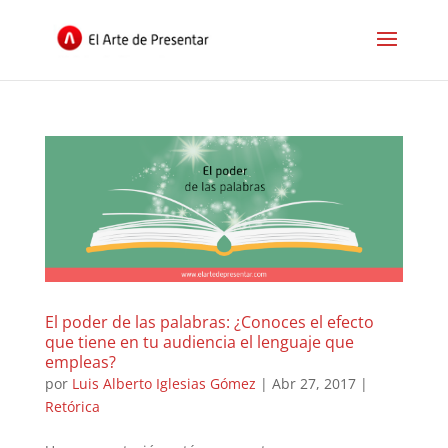
El poder de las palabras: ¿Conoces el efecto
que tiene en tu audiencia el lenguaje que
empleas?
por
Luis Alberto Iglesias Gómez
|
Abr 27, 2017
|
Retórica