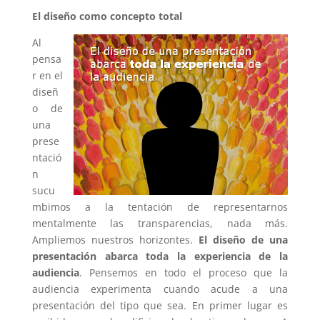
El diseño como concepto total
Al
pensa
r en el
diseñ
o de
una
prese
ntació
n
sucu
mbimos a la tentación de representarnos
mentalmente las transparencias, nada más.
Ampliemos nuestros horizontes.
El diseño de una
presentación abarca toda la experiencia de la
audiencia
. Pensemos en todo el proceso que la
audiencia experimenta cuando acude a una
presentación del tipo que sea. En primer lugar es