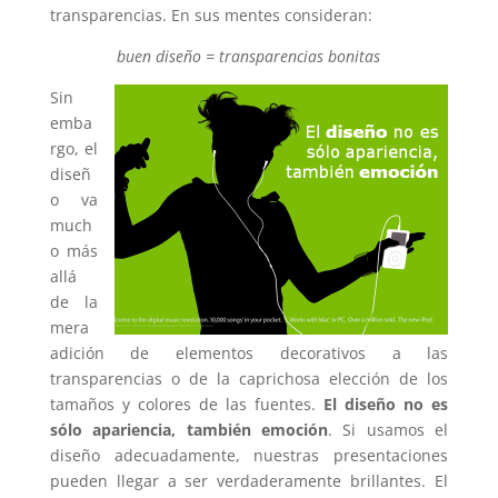
transparencias. En sus mentes consideran:
buen diseño = transparencias bonitas
Sin
emba
rgo, el
diseñ
o va
much
o más
allá
de la
mera
adición de elementos decorativos a las
transparencias o de la caprichosa elección de los
tamaños y colores de las fuentes.
El diseño no es
sólo apariencia, también emoción
. Si usamos el
diseño adecuadamente, nuestras presentaciones
pueden llegar a ser verdaderamente brillantes. El