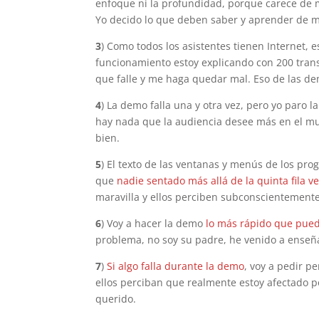
enfoque ni la profundidad, porque carece de m
Yo decido lo que deben saber y aprender de m
3
) Como todos los asistentes tienen Internet,
funcionamiento estoy explicando con 200 tran
que falle y me haga quedar mal. Eso de las de
4
) La demo falla una y otra vez, pero yo paro
hay nada que la audiencia desee más en el mu
bien.
5
) El texto de las ventanas y menús de los p
que
nadie sentado más allá de la quinta fila v
maravilla y ellos perciben subconscientemen
6
) Voy a hacer la demo
lo más rápido que pue
problema, no soy su padre, he venido a enseña
7
)
Si algo falla durante la demo
, voy a pedir p
ellos perciban que realmente estoy afectado 
querido.