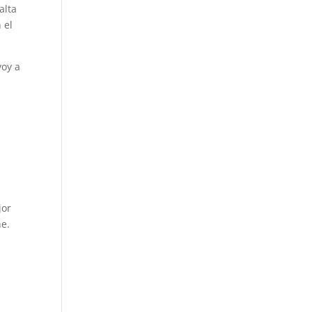
alta
 el
voy a
jor
ne.