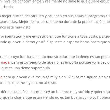
i nivel de conocimientos y realmente no sabe lo que quiere escuc
i charla.
 es mejor que se descarguen y prueben en sus casas el programa c
sparencias. Mejor no incluir una demo durante la presentación, no
mos está muy visto.
 la presentación y me empecino en que funcione a toda costa, porqu
ndo que ver la demo y está dispuesta a esperar horas hasta que s
rogramas cuyo funcionamiento muestro durante la demo es tan peq
e nada
, pero estoy seguro de que no les importa porque yo la veo d
te que es una demo superchula.
da
para que vean que me lo sé muy bien. Si ellos me siguen o no e
r a los que me siguen, no al resto.
erdón hasta el final porque soy un hombre muy sufrido y quiero q
porque la charla que están viendo no es tan buena como yo hubier