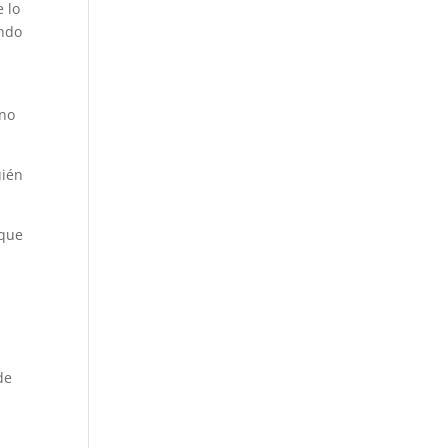
 lo
ando
 no
uién
 que
de