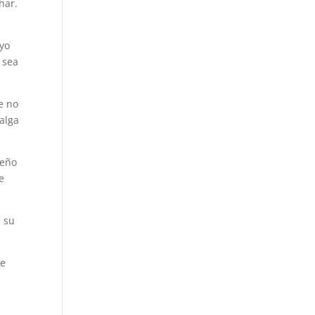
har.
uyo
 sea
e no
alga
ueño
e
s su
ue
a