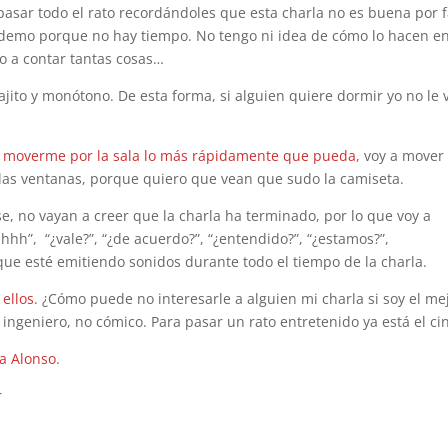
 pasar todo el rato recordándoles que esta charla no es buena por f
demo porque no hay tiempo. No tengo ni idea de cómo lo hacen en
po a contar tantas cosas…
ajito y monótono. De esta forma, si alguien quiere dormir yo no le 
a
moverme por la sala lo más rápidamente que pueda
, voy a mover
 las ventanas, porque quiero que vean que sudo la camiseta.
ase, no vayan a creer que la charla ha terminado, por lo que voy a
hh”, “¿vale?”, “¿de acuerdo?”, “¿entendido?”, “¿estamos?”,
ue esté emitiendo sonidos durante todo el tiempo de la charla.
 ellos
. ¿Cómo puede no interesarle a alguien mi charla si soy el me
ngeniero, no cómico. Para pasar un rato entretenido ya está el ci
a Alonso
.
r