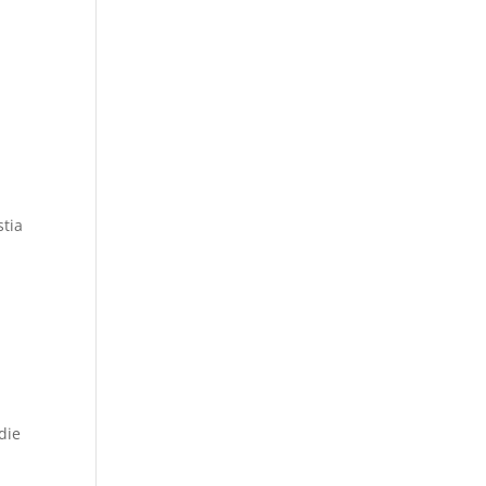
stia
die