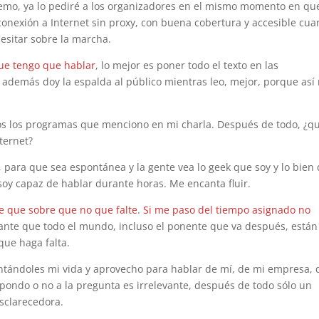
demo, ya lo pediré a los organizadores en el mismo momento en que
conexión a Internet sin proxy, con buena cobertura y accesible cu
esitar sobre la marcha.
ue tengo que hablar
, lo mejor es poner todo el texto en las
i además doy la espalda al público mientras leo, mejor, porque así
dos los programas que menciono en mi charla. Después de todo, ¿q
ternet?
, para que sea espontánea y la gente vea lo geek que soy y lo bien
soy capaz de hablar durante horas. Me encanta fluir.
e que sobre que no que falte
.
Si me paso del tiempo asignado no
sante que todo el mundo, incluso el ponente que va después, están
ue haga falta.
tándoles mi vida y aprovecho para hablar de mí, de mi empresa, 
pondo o no a la pregunta es irrelevante, después de todo sólo un
sclarecedora.