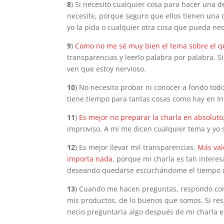
8
) Si necesito cualquier cosa para hacer una 
necesite, porque seguro que ellos tienen una 
yo la pida o cualquier otra cosa que pueda nec
9
)
Como no me sé muy bien el tema sobre el q
transparencias y leerlo palabra por palabra. S
ven que estoy nervioso.
10
) No necesito probar ni conocer a fondo to
tiene tiempo para tantas cosas como hay en In
11
)
Es mejor no preparar la charla en absoluto
improviso. A mí me dicen cualquier tema y yo 
12
) Es mejor llevar mil transparencias.
Más val
importa nada
, porque mi charla es tan intere
deseando quedarse escuchándome el tiempo q
13
) Cuando me hacen preguntas, respondo con
mis productos, de lo buenos que somos. Si res
necio preguntaría algo después de mi charla e