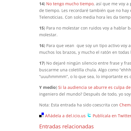
14
)
No tengo mucho tiempo
, así que me voy a
de tiempo. Les recordaré también que no hay 
Telenoticias. Con solo media hora les da tiem
15
) Para no molestar con ruidos voy a hablar b
molestar.
16
) Para que vean que soy un tipo activo voy 
muchos los brazos, y mucho el ratón en todas
17
) No dejaré ningún silencio entre frase y fr
buscarme una coletilla chula. Algo como “ehhhh
“uuuhmmmm”, o lo que sea, lo importante es q
Y medio
)
Si la audiencia se aburre es culpa de
ingeniero del mundo? Después de todo, yo soy i
Nota: Esta entrada ha sido coescrita con
Chem
Añádela a del.icio.us
Publícala en Twitte
Entradas relacionadas