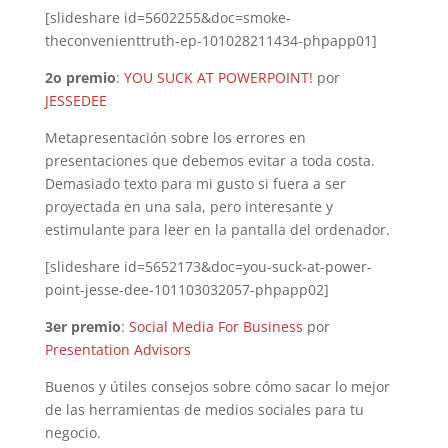
[slideshare id=5602255&doc=smoke-
theconvenienttruth-ep-101028211434-phpapp01]
2o premio
:
YOU SUCK AT POWERPOINT!
por
JESSEDEE
Metapresentación sobre los errores en
presentaciones que debemos evitar a toda costa.
Demasiado texto para mi gusto si fuera a ser
proyectada en una sala, pero interesante y
estimulante para leer en la pantalla del ordenador.
[slideshare id=5652173&doc=you-suck-at-power-
point-jesse-dee-101103032057-phpapp02]
3er premio
:
Social Media For Business
por
Presentation Advisors
Buenos y útiles consejos sobre cómo sacar lo mejor
de las herramientas de medios sociales para tu
negocio.