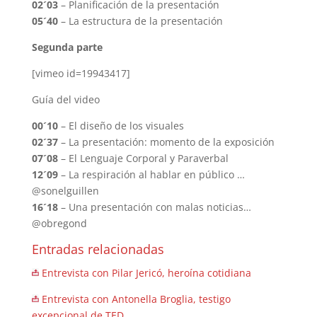
02´03
– Planificación de la presentación
05´40
– La estructura de la presentación
Segunda parte
[vimeo id=19943417]
Guía del video
00´10
– El diseño de los visuales
02´37
– La presentación: momento de la exposición
07´08
– El Lenguaje Corporal y Paraverbal
12´09
– La respiración al hablar en público …
@sonelguillen
16´18
– Una presentación con malas noticias…
@obregond
Entradas relacionadas
Entrevista con Pilar Jericó, heroína cotidiana
Entrevista con Antonella Broglia, testigo
excepcional de TED