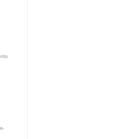
rito
os-