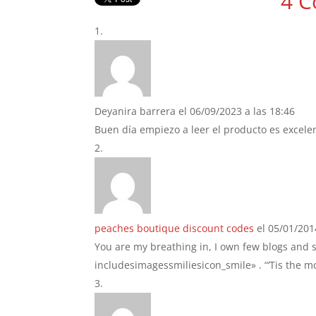
4 C
Deyanira barrera
el 06/09/2023 a las 18:46
Buen día empiezo a leer el producto es excelen
peaches boutique discount codes
el 05/01/201
You are my breathing in, I own few blogs and
includesimagessmiliesicon_smile» . “‘Tis the mos