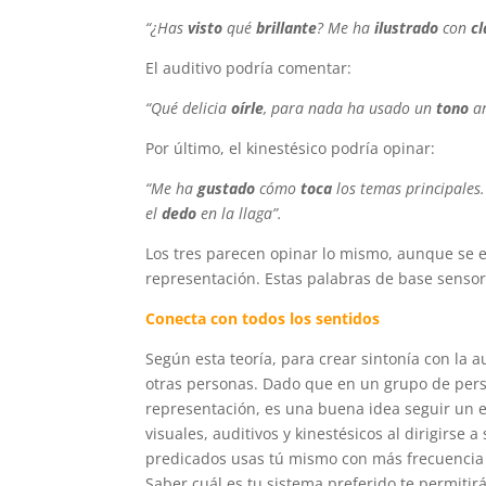
“¿Has
visto
qué
brillante
? Me ha
ilustrado
con
cl
El auditivo podría comentar:
“Qué delicia
oírle
, para nada ha usado un
tono
ar
Por último, el kinestésico podría opinar:
“Me ha
gustado
cómo
toca
los temas principales
el
dedo
en la llaga”.
Los tres parecen opinar lo mismo, aunque se 
representación. Estas palabras de base sensori
Conecta con todos los sentidos
Según esta teoría, para crear sintonía con la 
otras personas. Dado que en un grupo de pers
representación, es una buena idea seguir un 
visuales, auditivos y kinestésicos al dirigirs
predicados usas tú mismo con más frecuencia p
Saber cuál es tu sistema preferido te permiti