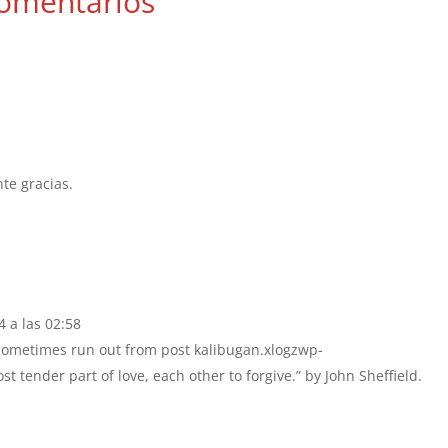
omentarios
te gracias.
4 a las 02:58
 sometimes run out from post kalibugan.xlogzwp-
t tender part of love, each other to forgive.” by John Sheffield.