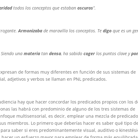
aridad
todos los conceptos que estaban
oscuros
”.
rogante.
Armonizaba
de maravilla los conceptos. Te
digo
que es un gen
. Siendo una
materia
tan
densa
, ha sabido
coger
los puntos clave y
po
expresan de formas muy diferentes en función de sus sistemas de
al, adjetivos y verbos se llaman en PNL predicados.
audiencia hay que hacer concordar los predicados propios con los d
onas las habrá con predominio de alguno de los tres sistemas de
enfoque multisensorial, es decir, emplear una mezcla de predicad
e a sus miembros. Lo primero que deberías hacer es saber qué tipo d
ara saber si eres predominantemente visual, auditivo o kinestési
rá hacer un esfuerzo mayor para emplear de forma más equilibrada