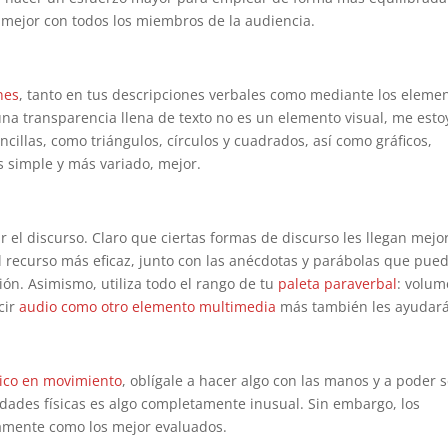
r mejor con todos los miembros de la audiencia.
nes
, tanto en tus descripciones verbales como mediante los eleme
 una transparencia llena de texto no es un elemento visual, me esto
cillas, como triángulos, círculos y cuadrados, así como gráficos,
s simple y más variado, mejor.
r el discurso. Claro que ciertas formas de discurso les llegan mejo
recurso más eficaz, junto con las anécdotas y parábolas que pue
ión. Asimismo, utiliza todo el rango de tu
paleta paraverbal
: volu
cir
audio como otro elemento multimedia
más también les ayudará
lico en movimiento
, oblígale a hacer algo con las manos y a poder 
ividades físicas es algo completamente inusual. Sin embargo, los
camente como los mejor evaluados.