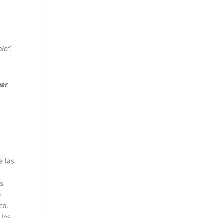
io”.
ner
e las
os
e
co.
 los