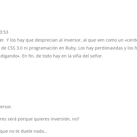
13:53
er. Y los hay que desprecian al inversor, al que ven como un «cerd
a de CSS 3.0 ni programación en Ruby. Los hay perdonavidas y los 
igando». En fin, de todo hay en la viña del señor.
versor.
ores será porque quieres inversión, no?
r que no te duele nada…