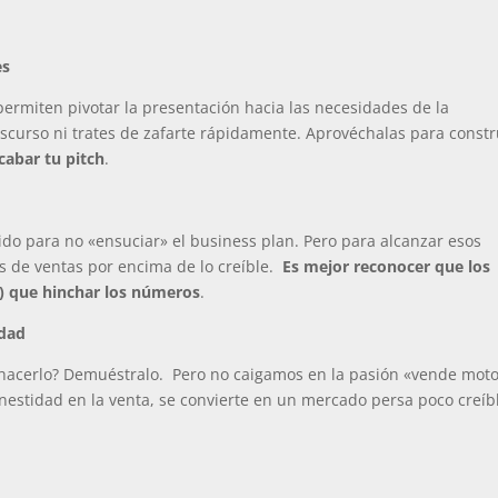
es
ermiten pivotar la presentación hacia las necesidades de la
scurso ni trates de zafarte rápidamente. Aprovéchalas para constr
cabar tu pitch
.
do para no «ensuciar» el business plan. Pero para alcanzar esos
s de ventas por encima de lo creíble.
Es mejor reconocer que los
l) que hinchar los números
.
idad
a hacerlo? Demuéstralo. Pero no caigamos en la pasión «vende mot
onestidad en la venta, se convierte en un mercado persa poco creíb