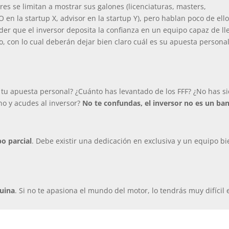
es se limitan a mostrar sus galones (licenciaturas, masters,
en la startup X, advisor en la startup Y), pero hablan poco de ell
 que el inversor deposita la confianza en un equipo capaz de ll
, con lo cual deberán dejar bien claro cuál es su apuesta persona
s tu apuesta personal? ¿Cuánto has levantado de los FFF? ¿No has s
no y acudes al inversor?
No te confundas, el inversor no es un ba
o parcial
. Debe existir una dedicación en exclusiva y un equipo bi
quina
. Si no te apasiona el mundo del motor, lo tendrás muy difícil 