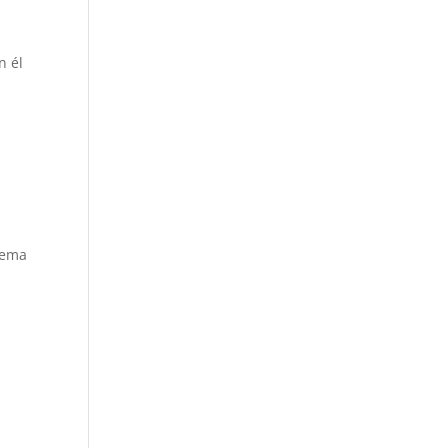
n él
dema