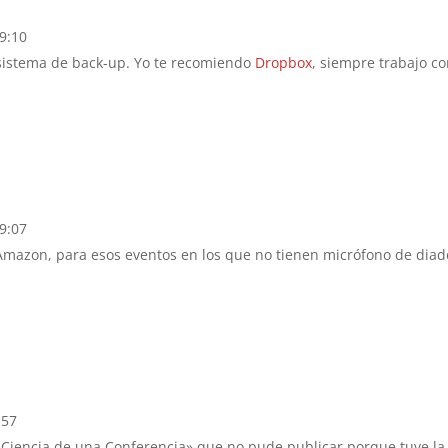
09:10
 sistema de back-up. Yo te recomiendo
Dropbox
, siempre trabajo co
09:07
 Amazon, para esos eventos en los que no tienen micrófono de dia
:57
 y Ciencia de una Conferencia» que no pude publicar porque tuve la