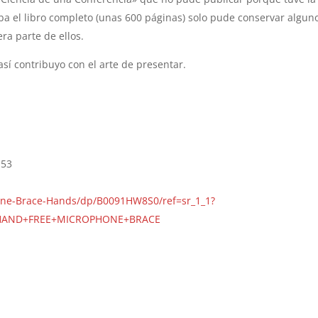
a el libro completo (unas 600 páginas) solo pude conservar algun
era parte de ellos.
así contribuyo con el arte de presentar.
:53
ne-Brace-Hands/dp/B0091HW8S0/ref=sr_1_1?
s=HAND+FREE+MICROPHONE+BRACE