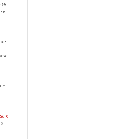
 te
ase
que
n
arse
que
sa o
 o