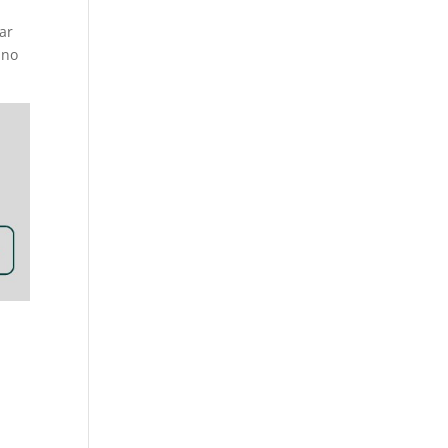
ar
 no