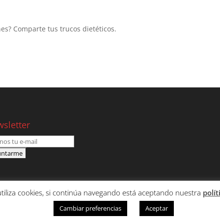
es? Comparte tus trucos dietéticos.
sletter
 utiliza cookies, si continúa navegando está aceptando nuestra
polít
CLIENTES
CONTACTO
Cambiar preferencias
Aceptar