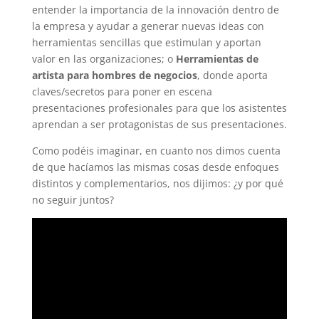
entender la importancia de la innovación dentro de
la empresa y ayudar a generar nuevas ideas con
herramientas sencillas que estimulan y aportan
valor en las organizaciones; o
Herramientas de
artista para hombres de negocios
, donde aporta
claves/secretos para poner en escena
presentaciones profesionales para que los asistentes
aprendan a ser protagonistas de sus presentaciones.
Como podéis imaginar, en cuanto nos dimos cuenta
de que hacíamos las mismas cosas desde enfoques
distintos y complementarios, nos dijimos: ¿y por qué
no seguir juntos?