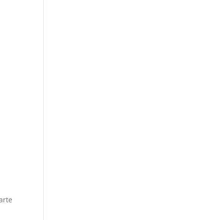
s
arte