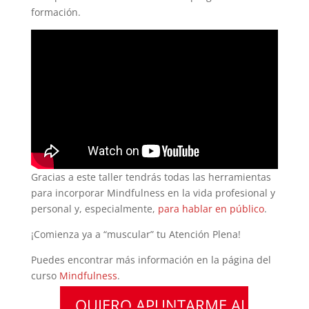
formación.
Gracias a este taller tendrás todas las herramientas
para incorporar Mindfulness en la vida profesional y
personal y, especialmente,
para hablar en público
.
¡Comienza ya a “muscular” tu Atención Plena!
Puedes encontrar más información en la página del
curso
Mindfulness
.
QUIERO APUNTARME AL