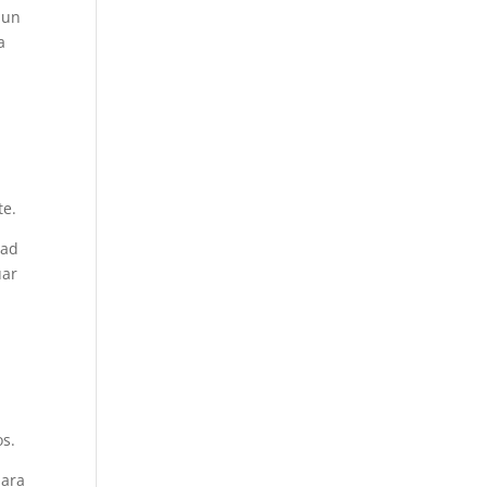
 un
a
e.
dad
uar
os.
para