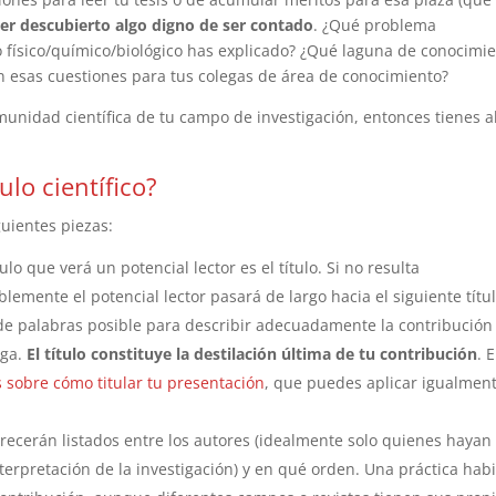
er descubierto algo digno de ser contado
. ¿Qué problema
o físico/químico/biológico has explicado? ¿Qué laguna de conocimi
n esas cuestiones para tus colegas de área de conocimiento?
omunidad científica de tu campo de investigación, entonces tienes a
ulo científico?
guientes piezas:
lo que verá un potencial lector es el título. Si no resulta
blemente el potencial lector pasará de largo hacia el siguiente títu
de palabras posible para describir adecuadamente la contribución
rga.
El título constituye la destilación última de tu contribución
. 
s sobre cómo titular tu presentación
, que puedes aplicar igualmen
ecerán listados entre los autores (idealmente solo quienes hayan
nterpretación de la investigación) y en qué orden. Una práctica habi