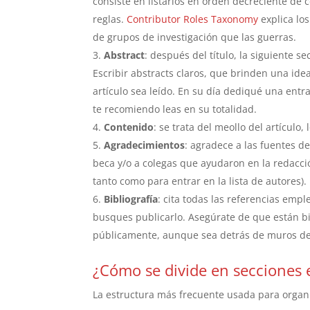
consiste en listarlos en orden decreciente de 
reglas.
Contributor Roles Taxonomy
explica lo
de grupos de investigación que las guerras.
Abstract
: después del título, la siguiente s
Escribir abstracts claros, que brinden una ide
artículo sea leído. En su día dediqué una ent
te recomiendo leas en su totalidad.
Contenido
: se trata del meollo del artículo,
Agradecimientos
: agradece a las fuentes de
beca y/o a colegas que ayudaron en la redacci
tanto como para entrar en la lista de autores).
Bibliografía
: cita todas las referencias empl
busques publicarlo. Asegúrate de que están bie
públicamente, aunque sea detrás de muros de
¿Cómo se divide en secciones e
La estructura más frecuente usada para organ