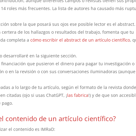
contribución, aunque diferentes campos o revistas tienen sus prop
s 14 roles más frecuentes. La lista de autores ha causado más rupt
ección sobre la que posará sus ojos ese posible lector es el abstract.
a certera de los hallazgos o resultados del trabajo, fomenta que tu
rada completa a
cómo escribir el abstract de un artículo científico
, 
 lo desarrollaré en la siguiente sección.
 financiación que pusieron el dinero para pagar tu investigación o
ón o en la revisión o con sus conversaciones iluminadoras (aunque
eadas a lo largo de tu artículo, según el formato de la revista dond
n citadas (ojo si usas ChatGPT, ¡
las fabrica
!) y de que son accesib
 pago.
l contenido de un artículo científico?
izar el contenido es IMRaD: