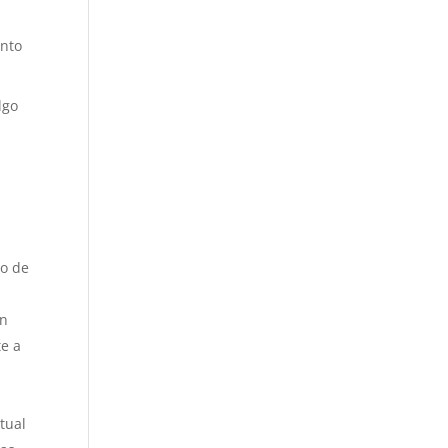
ento
lgo
lo de
En
te a
tual