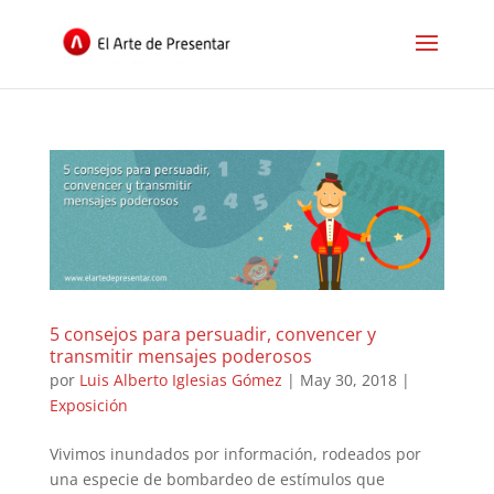
5 consejos para persuadir, convencer y
transmitir mensajes poderosos
por
Luis Alberto Iglesias Gómez
|
May 30, 2018
|
Exposición
Vivimos inundados por información, rodeados por
una especie de bombardeo de estímulos que