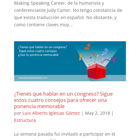
Making Speaking Career, de la humorista y
conferenciante Judy Carter. No tengo constancia de
que exista traducción en español. No obstante, y
como contiene claves muy...
¿Tienes que hablar en un congreso? Sigue
estos cuatro consejos para ofrecer una
ponencia memorable
por
Luis Alberto Iglesias Gómez
|
May 2, 2018
|
Estructura
La semana pasada fui invitado a participar en el