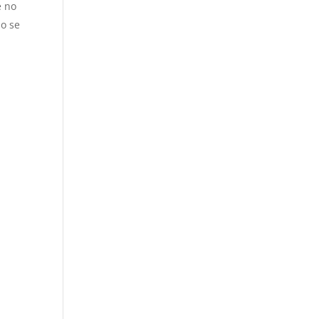
e no
no se