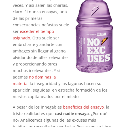
veces. Y así salen las charlas,
claro. Si nunca ensayas, una
de las primeras
consecuencias nefastas suele
ser
exceder el tiempo
asignado
. Otra suele ser
embrollarte y andarte con
ambages sin llegar al grano,
olvidando detalles relevantes
y proporcionando otros
muchos irrelevantes. Y si
además
no dominas la
materia
, la inseguridad y las lagunas hacen su
aparición, seguidas en estrecha formación de los
nervios capitaneados por el miedo.
A pesar de los innegables
beneficios del ensayo
, la
triste realidad es que
casi nadie ensaya
. ¿Por qué
no? Analicemos algunas de las excusas más
habituales recopiladas por Javier Reyero en su libro