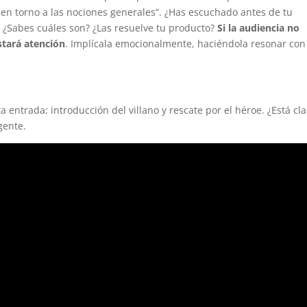
 en torno a las nociones generales”. ¿Has escuchado antes de tu
? ¿Sabes cuáles son? ¿Las resuelve tu producto?
Si la audiencia no
stará atención
. Implícala emocionalmente, haciéndola resonar con
s
a entrada: introducción del villano y rescate por el héroe. ¿Está cla
gente.