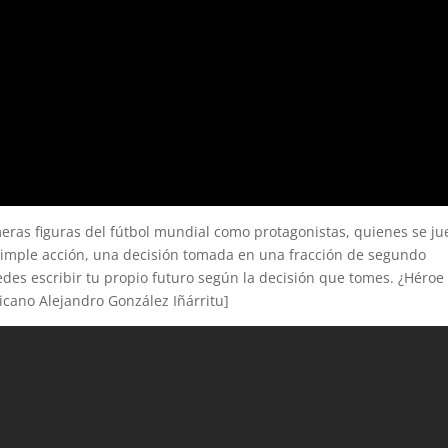
imeras figuras del fútbol mundial como protagonistas, quienes se j
 simple acción, una decisión tomada en una fracción de segundo
des escribir tu propio futuro según la decisión que tomes. ¿Héroe
xicano Alejandro González Iñárritu]