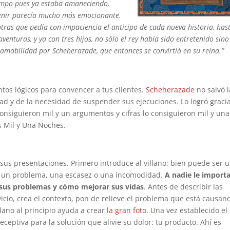
iempo pues ya estaba amaneciendo,
 venir parecía mucho más emocionante.
ntras que pedía con impaciencia el anticipo de cada nueva historia, has
venturas, y ya con tres hijos, no sólo el rey había sido entretenido sino
mabilidad por Scheherazade, que entonces se convirtió en su reina.”
tos lógicos para convencer a tus clientes.
Scheherazade
no salvó l
ad y de la necesidad de suspender sus ejecuciones. Lo logró gracia
onsiguieron mil y un argumentos y cifras lo consiguieron mil y una
s Mil y Una Noches.
n sus presentaciones. Primero introduce al villano: bien puede ser 
en un problema, una escasez o una incomodidad.
A nadie le import
 sus problemas y cómo mejorar sus vidas
. Antes de describir las
vicio, crea el contexto, pon de relieve el problema que está causan
illano al principio ayuda a crear
la gran foto
. Una vez establecido el
ceptiva para la solución que alivie su dolor: tu producto. Ahí es