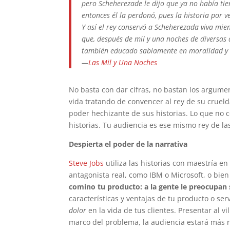
pero Scheherezade le dijo que ya no había t
entonces él la perdonó, pues la historia por
Y así el rey conservó a Scheherezada viva mie
que, después de mil y una noches de diversas a
también educado sabiamente en moralidad y a
—
Las Mil y Una Noches
No basta con dar cifras, no bastan los argumen
vida tratando de convencer al rey de su crueld
poder hechizante de sus historias. Lo que no c
historias. Tu audiencia es ese mismo rey de la
Despierta el poder de la narrativa
Steve Jobs
utiliza las historias con maestría e
antagonista real, como IBM o Microsoft, o bi
comino tu producto: a la gente le preocupan
características y ventajas de tu producto o ser
dolor
en la vida de tus clientes. Presentar al v
marco del problema, la audiencia estará más re