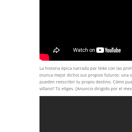
La historia épica narrada por Nike con las pr
(nunca mejor dicho) sus propios futuros: una
pueden reescribir tu propio destino. Cómo pue
villano? Tú eliges. [Anuncio dirigido por el me