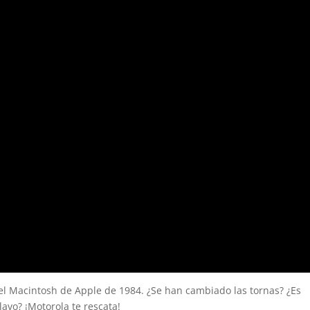
el Macintosh de Apple de 1984. ¿Se han cambiado las tornas? ¿Es
avo? ¡Motorola te rescata!