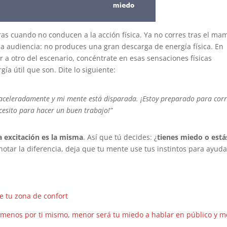
ras cuando no conducen a la acción física. Ya no corres tras el ma
 la audiencia: no produces una gran descarga de energía física. En
 a otro del escenario, concéntrate en esas sensaciones físicas
ía útil que son. Dite lo siguiente:
 aceleradamente y mi mente está disparada. ¡Estoy preparado para cor
ecesito para hacer un buen trabajo!”
a excitación es la misma
. Así que tú decides: ¿
tienes miedo o está
otar la diferencia, deja que tu mente use tus instintos para ayuda
e tu zona de confort
 menos por ti mismo, menor será tu miedo a hablar en público y m