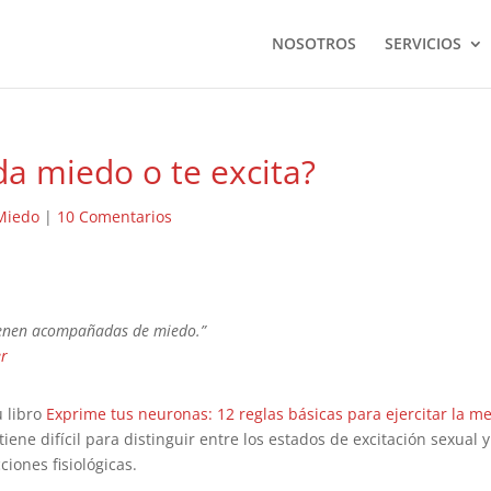
NOSOTROS
SERVICIOS
da miedo o te excita?
Miedo
|
10 Comentarios
vienen acompañadas de miedo.”
er
u libro
Exprime tus neuronas: 12 reglas básicas para ejercitar la m
iene difícil para distinguir entre los estados de excitación sexual 
iones fisiológicas.