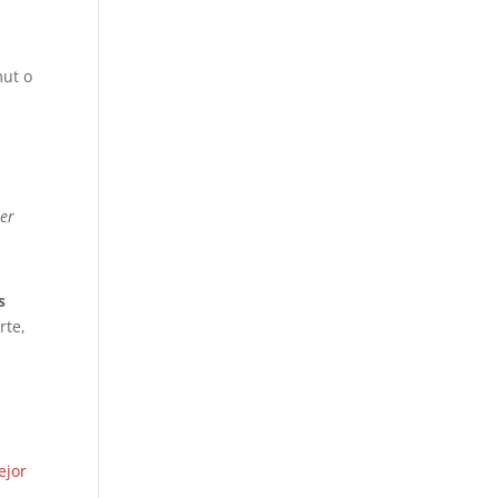
mut o
rer
s
rte,
ejor