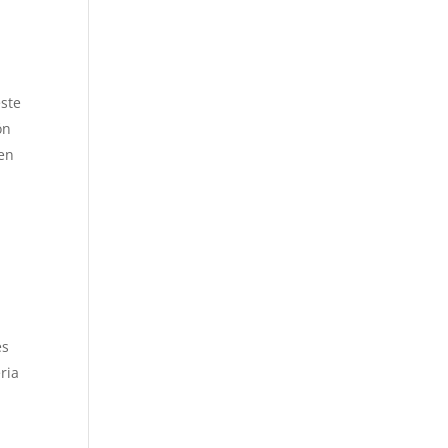
este
ón
uen
es
ria