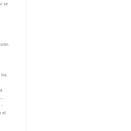
si se
asión
 los
da
s…
s
-
 el