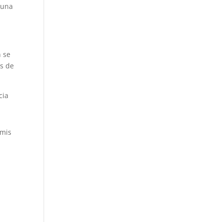
 una
n se
as de
cia
 mis