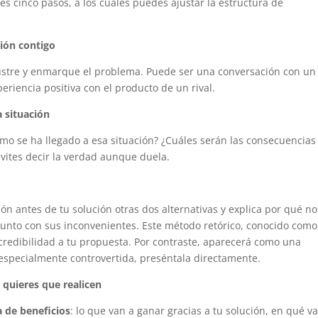
es cinco pasos, a los cuales puedes ajustar la estructura de
ión contigo
lustre y enmarque el problema. Puede ser una conversación con un
riencia positiva con el producto de un rival.
a situación
mo se ha llegado a esa situación? ¿Cuáles serán las consecuencias 
evites decir la verdad aunque duela.
pón antes de tu solución otras dos alternativas y explica por qué n
 junto con sus inconvenientes. Este método retórico, conocido como
credibilidad a tu propuesta. Por contraste, aparecerá como una
 especialmente controvertida, preséntala directamente.
e quieres que realicen
a de beneficios
: lo que van a ganar gracias a tu solución, en qué v