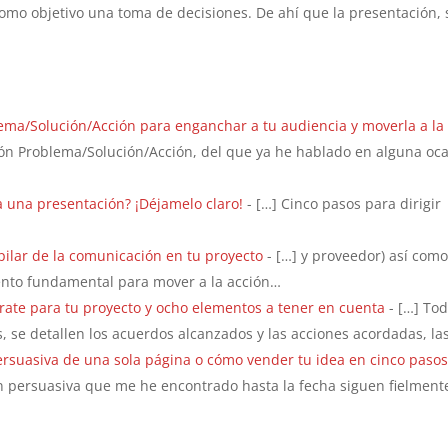
omo objetivo una toma de decisiones. De ahí que la presentación, 
blema/Solución/Acción para enganchar a tu audiencia y moverla a la
trón Problema/Solución/Acción, del que ya he hablado en alguna oc
a una presentación? ¡Déjamelo claro!
- […] Cinco pasos para dirigir
l pilar de la comunicación en tu proyecto
- […] y proveedor) así como
mento fundamental para mover a la acción…
rate para tu proyecto y ocho elementos a tener en cuenta
- […] To
, se detallen los acuerdos alcanzados y las acciones acordadas, la
persuasiva de una sola página o cómo vender tu idea en cinco paso
n persuasiva que me he encontrado hasta la fecha siguen fielmente