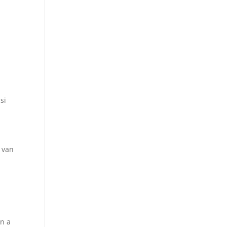
si
o van
an a